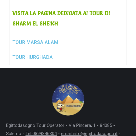
VISITA LA PAGINA DEDICATA AI TOUR DI
SHARM EL SHEIKH
TOUR MARSA ALAM
TOUR HURGHADA
Egittodasogno Tour Operator - Via Pincera, 1 - 84085 -
Salerno -
Tel 0899846304
-
email info@egittodasogno.it
-