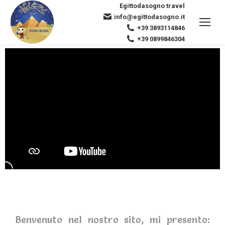
Egittodasogno travel
info@egittodasogno.it
+39 3893114846
+39 0899846304
Benvenuto nel nostro sito, mi presento: